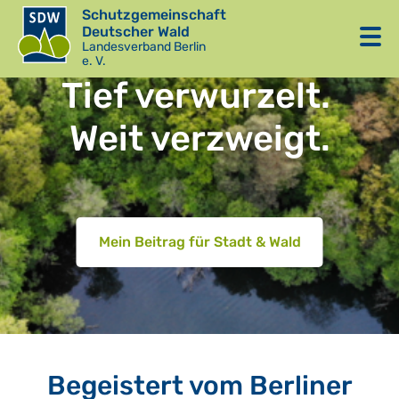
Schutzgemeinschaft
Deutscher Wald
Landesverband Berlin
e. V.
Tief verwurzelt.
Weit verzweigt.
Mein Beitrag für Stadt & Wald
Begeistert vom Berliner