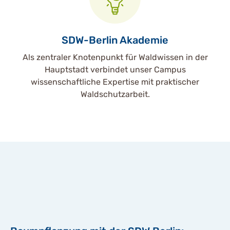
SDW-Berlin Akademie
Als zentraler Knotenpunkt für Waldwissen in der
Hauptstadt verbindet unser Campus
wissenschaftliche Expertise mit praktischer
Waldschutzarbeit.
Mit dem Aufruf des Videos
erklären Sie sich
einverstanden, dass Ihre
Daten an youtube
übermittelt werden und das
Sie die